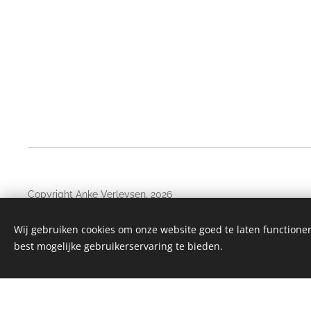
Copyright Anke Verleysen, 2026
Niets van deze website mag overgenomen worden zonder schri
Wij gebruiken cookies om onze website goed te laten functioner
best mogelijke gebruikerservaring te bieden.
Maak een gratis website.